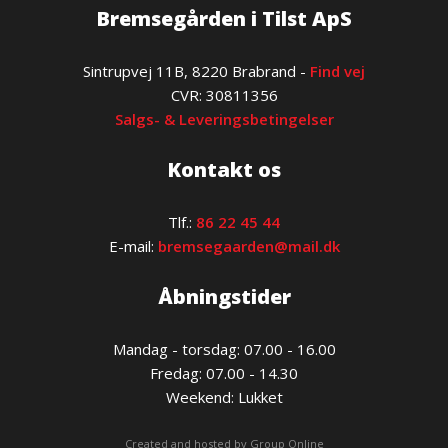
Bremsegården i Tilst ApS
​Sintrupvej 11B, 8220 Brabrand -
Find vej
​CVR: 30811356
Salgs- & Leveringsbetingelser
Kontakt os
Tlf.:
86 22 45 44
E-mail:
bremsegaarden@mail.dk
Åbningstider
Mandag - torsdag: 07.00 - 16.00​
Fredag: 07.00 - 14.30
​Weekend: Lukket
Created and hosted by Group Online