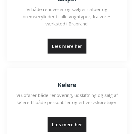
Vi både renoverer og sælger caliper og
bremsecylinder til alle vogntyper, fra vores
værksted i Brabrand.
​Læs mere her
Kølere
Vi udfører både renovering, udskiftning og salg af
kølere til både personbiler og erhvervskøretøjer.
​Læs mere her