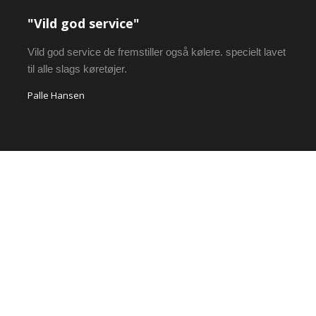
"Vild god service"
Vild god service de fremstiller også kølere. specielt lavet
til alle slags køretøjer.
Palle Hansen