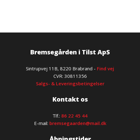
Bremsegården i Tilst ApS
​Sintrupvej 11B, 8220 Brabrand -
Find vej
​CVR: 30811356
Salgs- & Leveringsbetingelser
Kontakt os
Tlf.:
86 22 45 44
E-mail:
bremsegaarden@mail.dk
Åbningstider