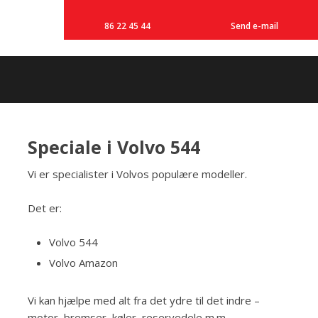
86 22 45 44
Send e-mail
​Speciale i Volvo 544
Vi er specialister i Volvos populære modeller.
Det er:
Volvo 544
Volvo Amazon
Vi kan hjælpe med alt fra det ydre til det indre –
motor, bremser, køler, reservedele m.m.