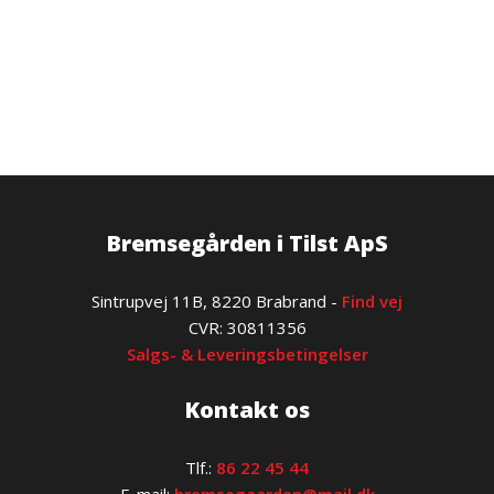
Bremsegården i Tilst ApS
​Sintrupvej 11B, 8220 Brabrand -
Find vej
​CVR: 30811356
Salgs- & Leveringsbetingelser
Kontakt os
Tlf.:
86 22 45 44